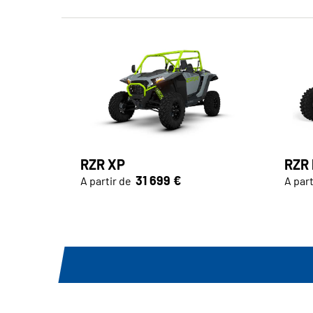
RZR XP
RZR
31 699 €
A partir de
A part